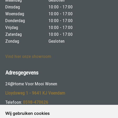
Dinsdag
10:00 - 17:00
Woensdag
10:00 - 17:00
Donderdag
10:00 - 17:00
Vrijdag
10:00 - 17:00
Zaterdag
10:00 - 17:00
Zondag
Gesloten
Vind hier onze showroom
Adresgegevens
24@Home Voor Mooi Wonen
Lloydsweg 1 - 9641 KJ Veendam
Telefoon:
0598-470626
E-mail:
info@24athome.nl
Wij gebruiken cookies