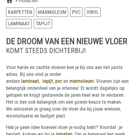
»
Producten
KARPETTEN
MARMOLEUM
PVC
VINYL
LAMINAAT
TAPIJT
DE DROOM VAN EEN NIEUWE VLOER
KOMT STEEDS DICHTERBIJ!
Voor harde en zachte vloeren ben je bij ons aan het juiste
adres. Bij ons vind je onder
andere
laminaat
,
tapijt
,
pvc
en
marmoleum
. Vloeren zijn een
belangrijk onderdeel van je interieur. Er wordt dagelijks op
gelopen en krijgt gedurende de jaren heel wat te verduren.
Het is dan ook belangrijk om een goede keuze te maken.
We adviseren je graag over de vloer die bij jouw wensen,
woonsituatie en budget past.
Heb je geen idee hoeveel vloer je nodig hebt? Voordat je
bestelt, komen wij bij je
inmeten
. Om je helemaal het werk