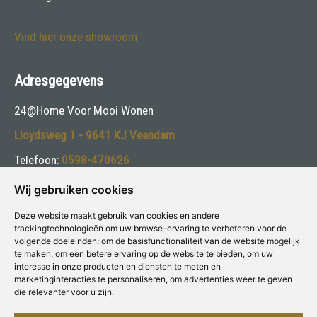
Vind hier onze showroom
Adresgegevens
24@Home Voor Mooi Wonen
Lloydsweg 1 - 9641 KJ Veendam
Telefoon:
0598-470626
E-mail:
info@24athome.nl
Wij gebruiken cookies
Deze website maakt gebruik van cookies en andere
Volg ons:
trackingtechnologieën om uw browse-ervaring te verbeteren voor de
volgende doeleinden:
om de basisfunctionaliteit van de website mogelijk
te maken
,
om een betere ervaring op de website te bieden
,
om uw
interesse in onze producten en diensten te meten en
marketinginteracties te personaliseren
,
om advertenties weer te geven
die relevanter voor u zijn
.
Deze winkel is aangesloten bij
Voor Mooi Wonen