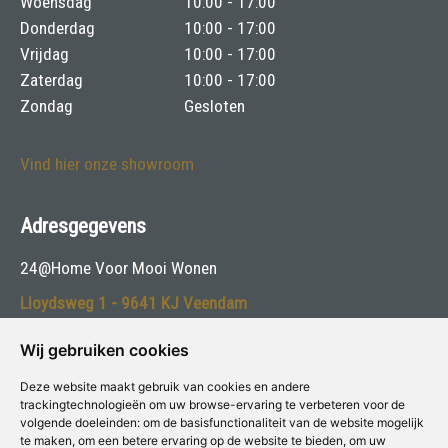
Woensdag
10:00 - 17:00
Donderdag
10:00 - 17:00
Vrijdag
10:00 - 17:00
Zaterdag
10:00 - 17:00
Zondag
Gesloten
Vind hier onze showroom
Adresgegevens
24@Home Voor Mooi Wonen
Lloydsweg 1 - 9641 KJ Veendam
Telefoon:
0598-470626
Wij gebruiken cookies
E-mail:
info@24athome.nl
Deze website maakt gebruik van cookies en andere
trackingtechnologieën om uw browse-ervaring te verbeteren voor de
volgende doeleinden:
om de basisfunctionaliteit van de website mogelijk
Volg ons:
te maken
,
om een betere ervaring op de website te bieden
,
om uw